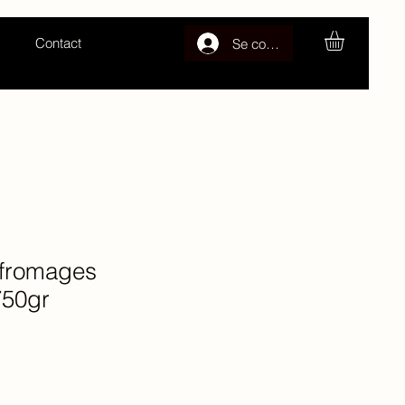
Contact
Se connecter
 fromages
750gr