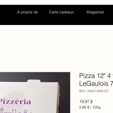
À propos de
Carte cadeaux
Magasiner
Pizza 12" 4
LeGaulois 
SKU : 068014904127
Prix
19,97 $
2,66 $
/
100g
2,66 $