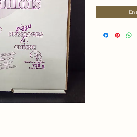
pour
100
En 
Grammes