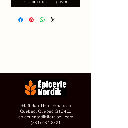
Commander et payer
Accueil
À propos de
Contact
Achetez en ligne
9456 Boul Henri Bourassa
Québec, Québec G1G4E6
epicerienordik@outlook.com
(581) 984-8821