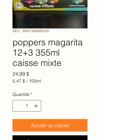
SKU : 684746696545
poppers magarita
12+3 355ml
caisse mixte
Prix
24,99 $
0,47 $
/
100ml
0,47 $
pour
Quantité
*
100
Millilitres
Ajouter au panier