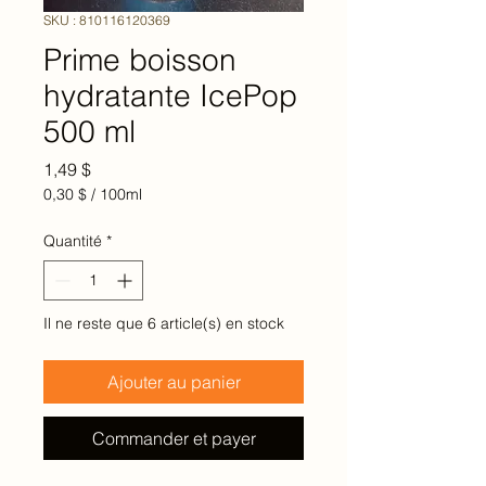
SKU : 810116120369
Prime boisson
hydratante IcePop
500 ml
Prix
1,49 $
0,30 $
/
100ml
0,30 $
pour
Quantité
*
100
Millilitres
Il ne reste que 6 article(s) en stock
Ajouter au panier
Commander et payer