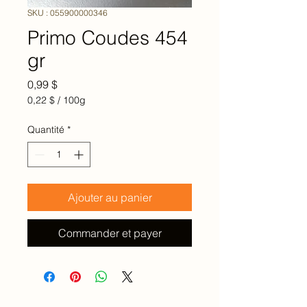
SKU : 055900000346
Primo Coudes 454
gr
Prix
0,99 $
0,22 $
/
100g
0,22 $
pour
Quantité
*
100
Grammes
Ajouter au panier
Commander et payer