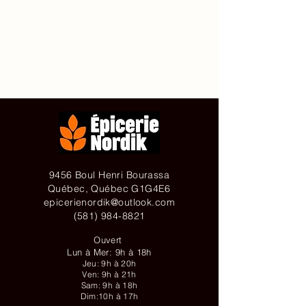
Accueil
À propos de
Contact
Achetez en ligne
9456 Boul Henri Bourassa
Québec, Québec G1G4E6
epicerienordik@outlook.com
(581) 984-8821
Ouvert
Lun à Mer: 9h à 18h
Jeu: 9h à 20h
Ven: 9h à 21h
Sam: 9h à 18h
Dim:10h à 17h