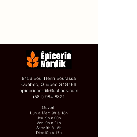
Accueil
À propos de
Contact
Achetez en ligne
9456 Boul Henri Bourassa
Québec, Québec G1G4E6
epicerienordik@outlook.com
(581) 984-8821
Ouvert
Lun à Mer: 9h à 18h
Jeu: 9h à 20h
Ven: 9h à 21h
Sam: 9h à 18h
Dim:10h à 17h