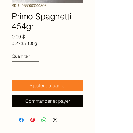
SKU : 055900000308
Primo Spaghetti
454gr
Prix
0,99 $
0,22 $
/
100g
0,22 $
pour
Quantité
*
100
Grammes
Ajouter au panier
Commander et payer