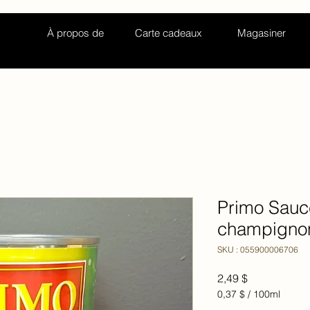
À propos de
Carte cadeaux
Magasiner
Primo Sauc
champigno
SKU : 055900006706
Prix
2,49 $
0,37 $
/
100ml
0,37 $