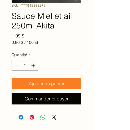
SKU : 777915888275
Sauce Miel et ail
250ml Akita
Prix
1,99 $
0,80 $
/
100ml
0,80 $
pour
Quantité
*
100
Millilitres
Ajouter au panier
Commander et payer