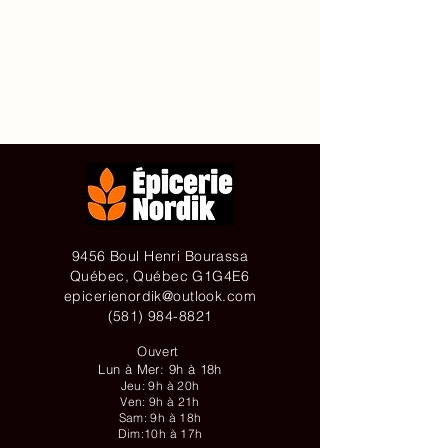
Accueil
À propos de
Contact
Achetez en ligne
9456 Boul Henri Bourassa
Québec, Québec G1G4E6
epicerienordik@outlook.com
(581) 984-8821
Ouvert
Lun à Mer: 9h à 18h
Jeu: 9h à 20h
Ven: 9h à 21h
Sam: 9h à 18h
Dim:10h à 17h