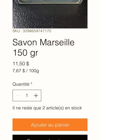
SKU : 3298659747170
Savon Marseille
150 gr
Prix
11,50 $
7,67 $
/
100g
7,67 $
pour
Quantité
*
100
Grammes
Il ne reste que 2 article(s) en stock
Ajouter au panier