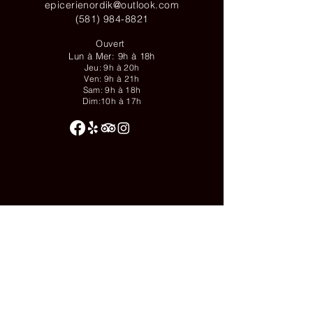
epicerienordik@outlook.com
(581) 984-8821
Ouvert
Lun à Mer: 9h à 18h
Jeu: 9h à 20h
Ven: 9h à 21h
Sam: 9h à 18h
Dim:10h à 17h