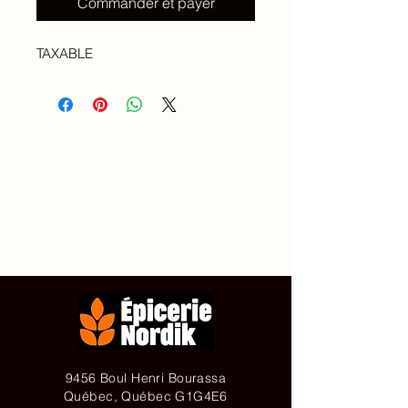
Commander et payer
TAXABLE
Accueil
À propos de
Contact
Achetez en ligne
9456 Boul Henri Bourassa
Québec, Québec G1G4E6