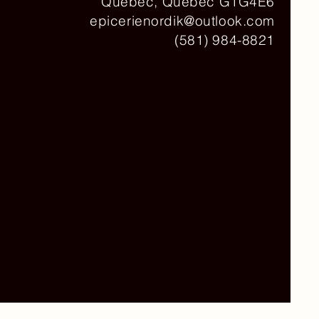
Québec, Québec G1G4E6
epicerienordik@outlook.com
(581) 984-8821