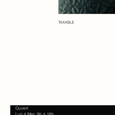
TAXABLE
Accueil
À 
Ouvert
Lun à Mer: 9h à 18h