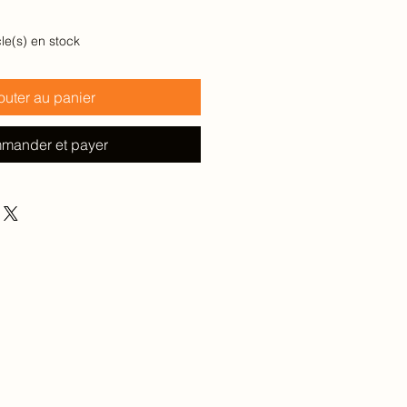
cle(s) en stock
outer au panier
mander et payer