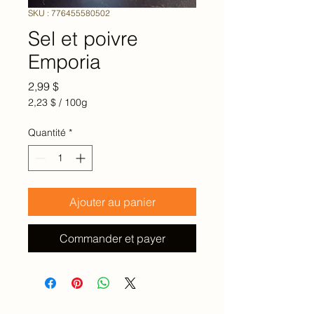
SKU : 776455580502
Sel et poivre
Emporia
Prix
2,99 $
2,23 $
/
100g
2,23 $
pour
Quantité
*
100
Grammes
Ajouter au panier
Commander et payer