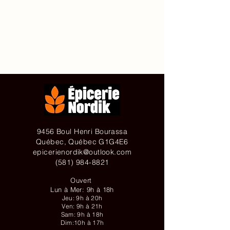
Accueil
À propos de
Contact
Achetez en ligne
9456 Boul Henri Bourassa
Québec, Québec G1G4E6
epicerienordik@outlook.com
(581) 984-8821
Ouvert
Lun à Mer: 9h à 18h
Jeu: 9h à 20h
Ven: 9h à 21h
Sam: 9h à 18h
Dim:10h à 17h