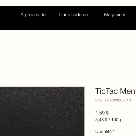
À propos de
Carte cadeaux
Magasiner
TicTac Men
SKU : 062020005618
Prix
1,59 $
5,48 $
/
100g
5,48 $
pour
Quantité
*