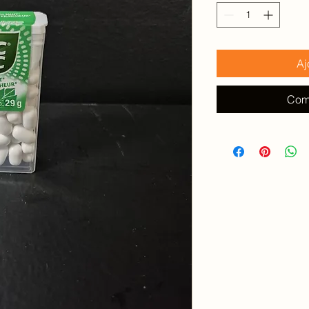
100
Grammes
Aj
Com