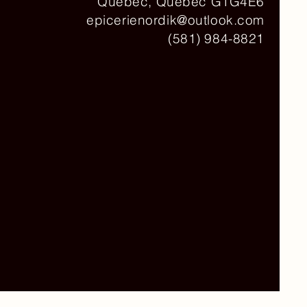
Québec, Québec G1G4E6
epicerienordik@outlook.com
(581) 984-8821