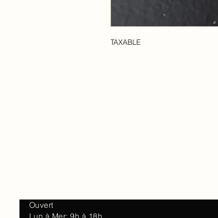
TAXABLE
Accueil
À 
Ouvert
Lun à Mer: 9h à 18h