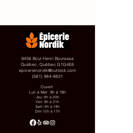
Contact
Achetez en ligne
9456 Boul Henri Bourassa
Québec, Québec G1G4E6
epicerienordik@outlook.com
(581) 984-8821
Ouvert
Lun à Mer: 9h à 18h
Jeu: 9h à 20h
Ven: 9h à 21h
Sam: 9h à 18h
Dim:10h à 17h