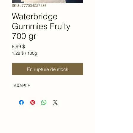
SKU : 777034027487
Waterbridge
Gummies Fruity
700 gr
Prix
8,99 $
1,28 $
/
100g
1,28 $
pour
En rupture de stock
100
Grammes
TAXABLE
Accueil
À propos de