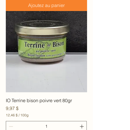
6
Ajoutez au panier
$
p
a
r
1
0
0
G
r
a
m
m
e
s
IO Terrine bison poivre vert 80gr
Prix
9,97 $
12,46 $
/
100g
1
2
,