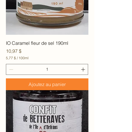
IO Caramel fleur de sel 190ml
Prix
10,97 $
5,77 $
/
100ml
5
,
7
7
Ajoutez au panier
$
p
a
r
1
0
0
M
i
l