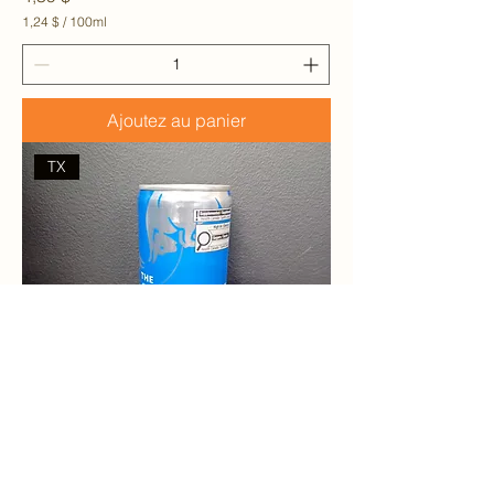
1,24 $
/
100ml
1
,
2
4
Ajoutez au panier
$
p
a
TX
r
1
0
0
M
i
l
l
i
l
i
t
r
e
s
Red bull Seablue 250 ml