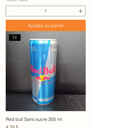
1
,
2
4
Ajoutez au panier
$
p
a
TX
r
1
0
0
M
i
l
l
i
l
i
t
r
e
s
Red bull Sans sucre 355 ml
Prix
4,39 $