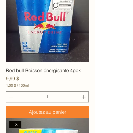
0
M
i
l
l
i
l
i
t
r
e
s
Red bull Boisson énergisante 4pck
Prix
9,99 $
1,00 $
/
100ml
1
,
0
0
Ajoutez au panier
$
p
a
TX
r
1