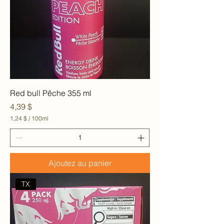
l
l
i
l
i
t
r
e
s
Red bull Pêche 355 ml
Prix
4,39 $
1,24 $
/
100ml
1
,
2
4
Ajoutez au panier
$
p
a
TX
r
1
0
0
M