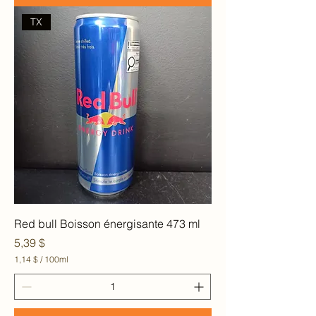
p
a
TX
r
1
0
0
M
i
l
l
i
l
i
t
r
e
s
Red bull Boisson énergisante 473 ml
Prix
5,39 $
1,14 $
/
100ml
1
,
1
4