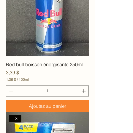
1
0
0
M
i
l
l
i
l
i
t
r
e
Red bull boisson énergisante 250ml
s
Prix
3,39 $
1,36 $
/
100ml
1
,
3
6
Ajoutez au panier
$
p
a
TX
r
1
0