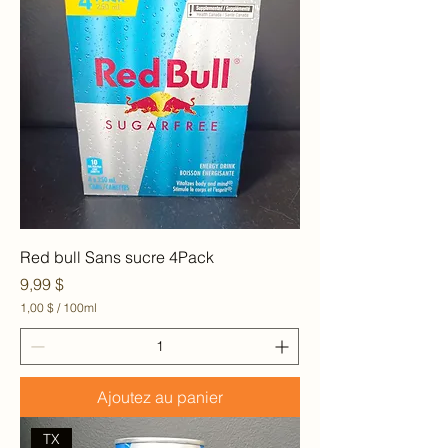
0
0
M
i
l
l
i
l
i
t
r
e
s
Red bull Sans sucre 4Pack
Prix
9,99 $
1,00 $
/
100ml
1
,
0
0
Ajoutez au panier
$
p
a
TX