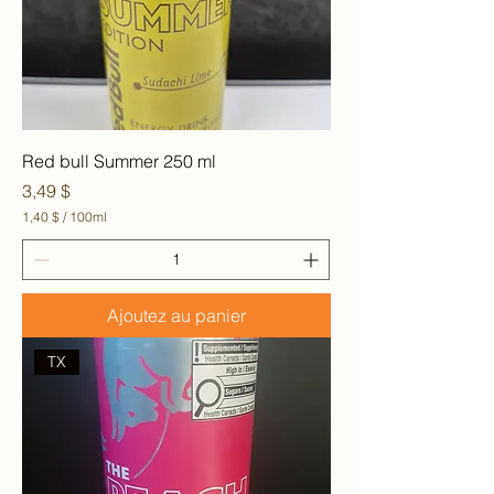
Red bull Summer 250 ml
Prix
3,49 $
1,40 $
/
100ml
1
,
4
0
Ajoutez au panier
$
p
a
TX
r
1
0
0
M
i
l