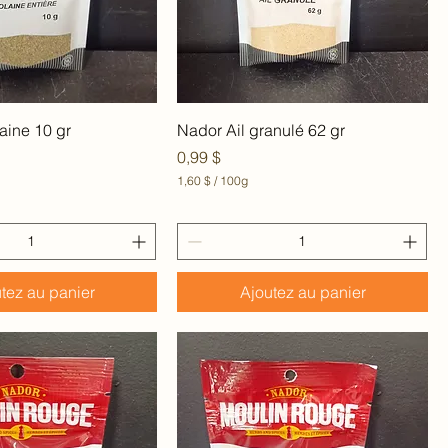
e
s
erçu rapide
Aperçu rapide
aine 10 gr
Nador Ail granulé 62 gr
Prix
0,99 $
1,60 $
/
100g
1
,
6
0
$
tez au panier
Ajoutez au panier
p
a
r
1
0
0
G
r
a
m