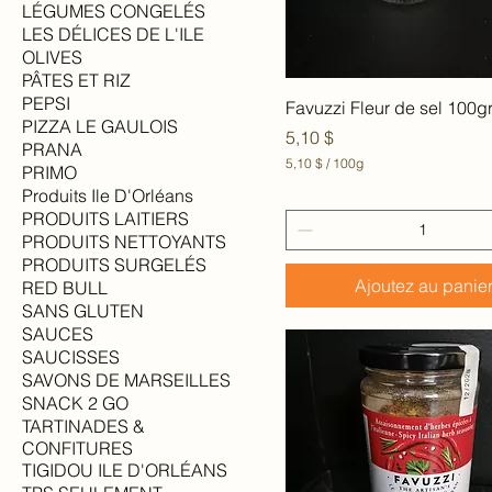
LÉGUMES CONGELÉS
LES DÉLICES DE L'ILE
OLIVES
PÂTES ET RIZ
PEPSI
Aperçu rapide
Favuzzi Fleur de sel 100g
PIZZA LE GAULOIS
Prix
5,10 $
PRANA
5,10 $
/
100g
PRIMO
5
Produits Ile D'Orléans
,
PRODUITS LAITIERS
1
0
PRODUITS NETTOYANTS
PRODUITS SURGELÉS
$
Ajoutez au panie
RED BULL
p
a
SANS GLUTEN
r
SAUCES
1
SAUCISSES
0
0
SAVONS DE MARSEILLES
G
SNACK 2 GO
r
TARTINADES &
a
m
CONFITURES
m
TIGIDOU ILE D'ORLÉANS
e