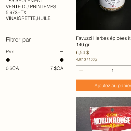
TPS SEULEMENT
s
VENTE DU PRINTEMPS
5.97$+TX
VINAIGRETTE,HUILE
Aperçu rapide
Favuzzi Herbes épicées it
Filtrer par
140 gr
Prix
Prix
6,54 $
4,67 $
/
100g
4
0 $CA
7 $CA
,
6
7
Ajoutez au panie
$
p
a
r
1
0
0
G
r
a