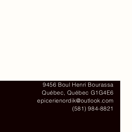
r
a
m
m
e
s
Contact
9456 Boul Henri Bourassa
Québec, Québec G1G4E6
epicerienordik@outlook.com
(581) 984-8821