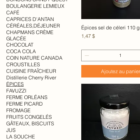
BOULANGERIE LEMIEUX
CAFÉ
CAPRICES D'ANTAN
CÉRÉALES,DÉJEUNER
Aperçu rapide
Épices sel de céleri 110 g
CHAPMANS CRÈME
Prix
1,47 $
GLACÉE
CHOCOLAT
COCA COLA
COIN NATURE CANADA
CROUSTILLES
CUISINE FRAÎCHEUR
Ajoutez au panie
Distillerie Cherry River
ÉPICES
FAVUZZI
FERME ORLÉANS
FERME PICARD
FROMAGE
FRUITS CONGELÉS
GÂTEAUX, BISCUITS
JUS
LA SOUCHE